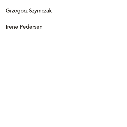
Grzegorz Szymczak
Irene Pedersen
Adresse
Merdevegen 8, 3676 Notodden
Org. nr:
833 812 572